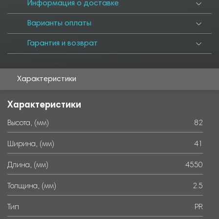
3500
3550
3700
3750
3850
4000
4050
4250
4500
Информация о доставке
4950
5000
5050
5500
5550
5700
6000
6500
Варианты оплаты
Гарантия и возврат
Характеристики
Характеристики
Высота, (мм)
82
Ширина, (мм)
41
Длина, (мм)
4550
Толщина, (мм)
2.5
Тип
PR