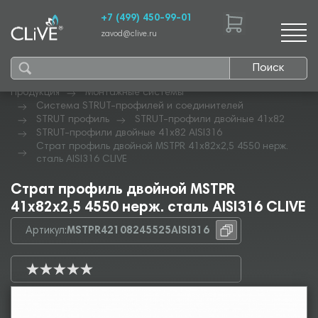
+7 (499) 450-99-01
zavod@clive.ru
Поиск
Продукция
Монтажные системы
Система STRUT-профилей и соединителей
STRUT профиль
STRUT-профили двойные 41х82
STRUT-профили двойные 41х82 AISI316
Страт профиль двойной MSTPR 41х82х2,5 4550 нерж.
сталь AISI316 CLIVE
Страт профиль двойной MSTPR
41х82х2,5 4550 нерж. сталь AISI316 CLIVE
Артикул:
MSTPR42108245525AISI316