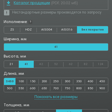
Каталог продукции
(PDF, 20.02 мб)
Нестандартные размеры производятся по запросу
Исполнение
?
ZS
HDZ
AISI304
AISI316
Без покрытия
Ширина, мм
41
Высота, мм
21
41
42
52
62
82
124
Длина, мм
3450
100
150
200
250
300
350
400
450
500
550
600
650
700
750
800
850
900
950
1000
1050
1100
1150
1200
1250
1300
1350
Показать все размеры
1400
1450
1500
1550
1600
1650
1700
1750
1800
Толщина, мм
1850
1900
1950
2000
2050
2100
2150
2200
2250