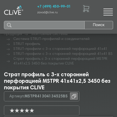
+7 (499) 450-99-01
zavod@clive.ru
Поиск
Продукция
Монтажные системы
Система STRUT-профилей и соединителей
STRUT профиль
STRUT-профили с 3-х сторонней перфорацией 41х41
STRUT-профили с 3-х сторонней перфорацией 41х41 BS
Страт профиль с 3-х сторонней перфорацией MSTPR
41х41х2,5 3450 без покрытия CLIVE
Страт профиль с 3-х сторонней
перфорацией MSTPR 41х41х2,5 3450 без
покрытия CLIVE
Артикул:
MSTPR41304134525BS