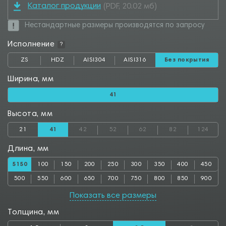
Каталог продукции
(PDF, 20.02 мб)
Нестандартные размеры производятся по запросу
Исполнение
?
ZS
HDZ
AISI304
AISI316
Без покрытия
Ширина, мм
41
Высота, мм
21
41
42
52
62
82
124
Длина, мм
5150
100
150
200
250
300
350
400
450
500
550
600
650
700
750
800
850
900
950
1000
1050
1100
1150
1200
1250
1300
1350
Показать все размеры
1400
1450
1500
1550
1600
1650
1700
1750
1800
Толщина, мм
1850
1900
1950
2000
2050
2100
2150
2200
2250