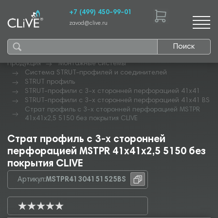
+7 (499) 450-99-01
zavod@clive.ru
Поиск
Продукция
Монтажные системы
Система STRUT-профилей и соединителей
STRUT профиль
STRUT-профили с 3-х сторонней перфорацией 41х41
STRUT-профили с 3-х сторонней перфорацией 41х41 BS
Страт профиль с 3-х сторонней перфорацией MSTPR
41х41х2,5 5150 без покрытия CLIVE
Страт профиль с 3-х сторонней
перфорацией MSTPR 41х41х2,5 5150 без
покрытия CLIVE
Артикул:
MSTPR41304151525BS