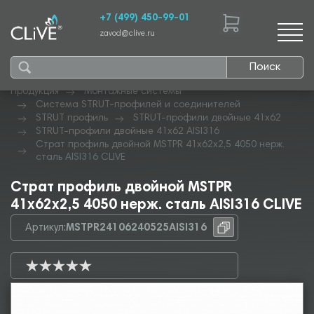
+7 (499) 450-99-01
zavod@clive.ru
Поиск
Продукция
Монтажные системы
Система STRUT-профилей и соединителей
STRUT профиль
STRUT-профили двойные 41х62
STRUT-профили двойные 41х62 AISI316
Страт профиль двойной MSTPR 41х62х2,5 4050 нерж.
сталь AISI316 CLIVE
Страт профиль двойной MSTPR
41х62х2,5 4050 нерж. сталь AISI316 CLIVE
Артикул:
MSTPR24106240525AISI316