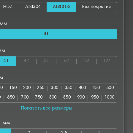
HDZ
AISI304
AISI316
Без покрытия
 мм
41
мм
41
42
52
62
82
124
мм
00
150
200
250
300
350
400
450
500
0
650
700
750
800
850
900
950
1000
00
1150
1250
1300
1350
1400
1450
1500
Показать все размеры
00
1650
1700
1750
1800
1850
1900
1950
, мм
50
2100
2150
2200
2250
2300
2350
2400