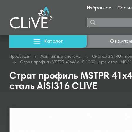
Избранное
Сравн
Каталог
О компан
Продукция
Монтажные системы
Система STRUT-про
Страт профиль MSTPR 41х41х1,5 1200 нерж. сталь AISI31
Страт профиль MSTPR 41х4
сталь AISI316 CLIVE