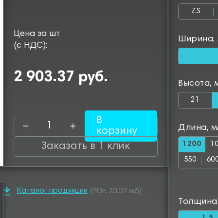
ZS
Цена за шт
Ширина,
(с НДС):
2 903.37 руб.
Высота, 
21
В
Длина, 
корзину
1200
1
Заказать в 1 клик
550
60
1050
11
Каталог продукции
(PDF, 20.02 мб)
1550
16
Толщина
2000
20