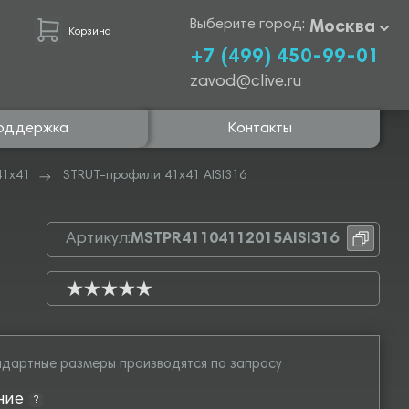
Выберите город:
Москва
Корзина
+7 (499) 450-99-01
zavod@clive.ru
оддержка
Контакты
41х41
STRUT-профили 41х41 AISI316
Артикул:
MSTPR41104112015AISI316
дартные размеры производятся по запросу
ние
?