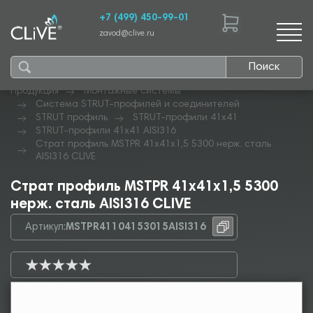
+7 (499) 450-99-01
zavod@clive.ru
Поиск
Продукция
Монтажные системы
Система STRUT-профилей и соединителей
STRUT профиль
STRUT-профили 41х41
STRUT-профили 41х41 AISI316
Страт профиль MSTPR 41х41х1,5 5300 нерж. сталь
AISI316 CLIVE
Страт профиль MSTPR 41х41х1,5 5300
нерж. сталь AISI316 CLIVE
Артикул:
MSTPR41104153015AISI316