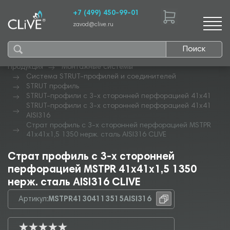
+7 (499) 450-99-01
zavod@clive.ru
Поиск
Продукция
Монтажные системы
Система STRUT-профилей и соединителей
STRUT профиль
STRUT-профили с 3-х сторонней перфорацией 41х41
STRUT-профили с 3-х сторонней перфорацией 41х41
AISI316
Страт профиль с 3-х сторонней перфорацией MSTPR
41х41х1,5 1350 нерж. сталь AISI316 CLIVE
Страт профиль с 3-х сторонней
перфорацией MSTPR 41х41х1,5 1350
нерж. сталь AISI316 CLIVE
Артикул:
MSTPR41304113515AISI316