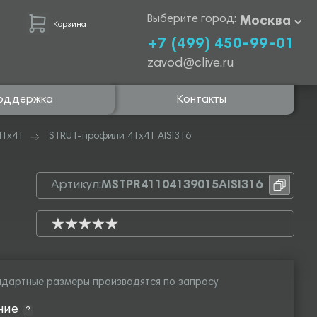
Выберите город:
Москва
Корзина
+7 (499) 450-99-01
zavod@clive.ru
оддержка
Контакты
41х41
STRUT-профили 41х41 AISI316
Артикул:
MSTPR41104139015AISI316
дартные размеры производятся по запросу
ние
?