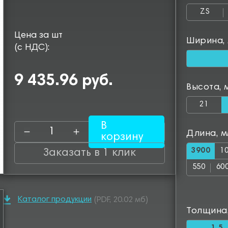
ZS
Цена за шт
Ширина,
(с НДС):
9 435.96 руб.
Высота, 
21
В
Длина, 
корзину
3900
1
Заказать в 1 клик
550
60
1050
11
Каталог продукции
(PDF, 20.02 мб)
1500
15
Толщина
1950
20