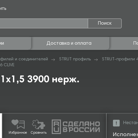
ить
Поиск
ии
Доставка и оплата
П
филей и соединителей
STRUT профиль
STRUT-профили 
6 CLIVE
1х1,5 3900 нерж.
Нестан
Избранное
Сравнить
Исполне