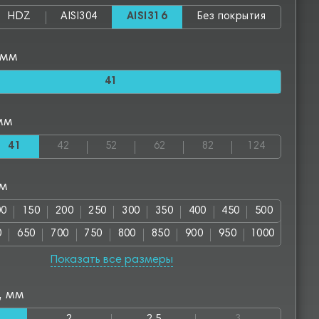
HDZ
AISI304
AISI316
Без покрытия
 мм
41
мм
41
42
52
62
82
124
мм
00
150
200
250
300
350
400
450
500
0
650
700
750
800
850
900
950
1000
00
1150
1200
1250
1300
1350
1400
1450
Показать все размеры
50
1600
1650
1700
1750
1800
1850
1900
, мм
00
2050
2100
2150
2200
2250
2300
2350