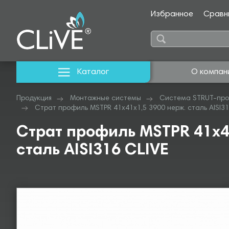
Избранное
Сравн
Каталог
О компан
Продукция
Монтажные системы
Система STRUT-про
Страт профиль MSTPR 41х41х1,5 3900 нерж. сталь AISI31
Страт профиль MSTPR 41х4
сталь AISI316 CLIVE