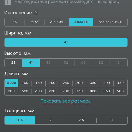
Нестандартные размеры производятся по запросу
Исполнение
?
ZS
HDZ
AISI304
AISI316
Без покрытия
Ширина, мм
41
Высота, мм
21
41
42
52
62
82
124
Длина, мм
3000
100
150
200
250
300
350
400
450
500
550
600
650
700
750
800
850
900
950
1000
1050
1100
1150
1200
1250
1300
1350
Показать все размеры
1400
1450
1500
1550
1600
1650
1700
1750
1800
Толщина, мм
1850
1900
1950
2000
2050
2100
2150
2200
2250
1.5
2
2.5
3
2300
2350
2400
2450
2500
2550
2600
2650
2700