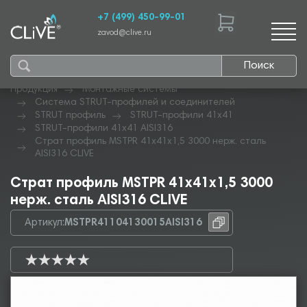
+7 (499) 450-99-01
zavod@clive.ru
Поиск
Продукция
Монтажные системы
Система STRUT-профилей и соединителей
STRUT профиль
STRUT-профили 41х41
STRUT-профили 41х41 AISI316
Страт профиль MSTPR 41х41х1,5 3000 нерж. сталь
AISI316 CLIVE
Страт профиль MSTPR 41х41х1,5 3000
нерж. сталь AISI316 CLIVE
Артикул:
MSTPR41104130015AISI316