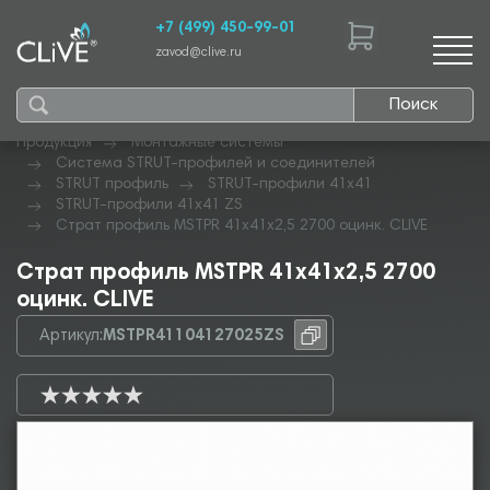
+7 (499) 450-99-01
zavod@clive.ru
Поиск
Продукция
Монтажные системы
Система STRUT-профилей и соединителей
STRUT профиль
STRUT-профили 41х41
STRUT-профили 41х41 ZS
Страт профиль MSTPR 41х41х2,5 2700 оцинк. CLIVE
Страт профиль MSTPR 41х41х2,5 2700
оцинк. CLIVE
Артикул:
MSTPR41104127025ZS