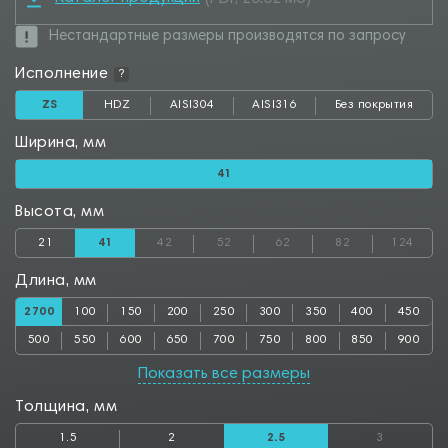
Нестандартные размеры производятся по запросу
Исполнение
?
ZS
HDZ
AISI304
AISI316
Без покрытия
Ширина, мм
41
Высота, мм
21
41
42
52
62
82
124
Длина, мм
2700
100
150
200
250
300
350
400
450
500
550
600
650
700
750
800
850
900
950
1000
1050
1100
1150
1200
1250
1300
1350
Показать все размеры
1400
1450
1500
1550
1600
1650
1700
1750
1800
Толщина, мм
1850
1900
1950
2000
2050
2100
2150
2200
2250
1.5
2
2.5
3