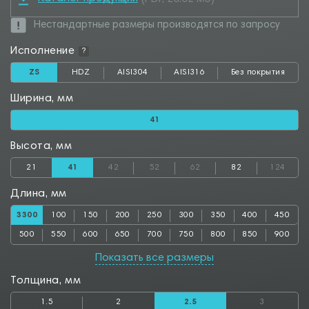
Нестандартные размеры производятся по запросу
Исполнение
?
ZS
HDZ
AISI304
AISI316
Без покрытия
Ширина, мм
41
Высота, мм
21
41
42
52
62
82
124
Длина, мм
3300
100
150
200
250
300
350
400
450
500
550
600
650
700
750
800
850
900
950
1000
1050
1100
1150
1200
1250
1300
1350
Показать все размеры
1400
1450
1500
1550
1600
1650
1700
1750
1800
Толщина, мм
1850
1900
1950
2000
2050
2100
2150
2200
2250
1.5
2
2.5
3