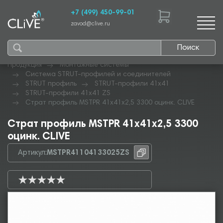
+7 (499) 450-99-01
zavod@clive.ru
Поиск
Продукция
Монтажные системы
Система STRUT-профилей и соединителей
STRUT профиль
STRUT-профили 41х41
STRUT-профили 41х41 ZS
Страт профиль MSTPR 41х41х2,5 3300 оцинк. CLIVE
Страт профиль MSTPR 41х41х2,5 3300
оцинк. CLIVE
Артикул:
MSTPR41104133025ZS