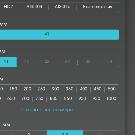
HDZ
AISI304
AISI316
Без покрытия
 мм
41
мм
41
42
52
62
82
124
мм
00
150
200
250
300
350
400
450
500
0
650
700
750
800
850
900
950
1000
00
1150
1200
1250
1300
1350
1400
1450
Показать все размеры
50
1600
1650
1700
1750
1800
1850
1900
, мм
00
2050
2100
2150
2200
2250
2300
2350