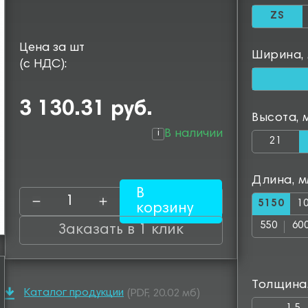
ZS
Цена за шт
Ширина,
(с НДС):
3 130.31 руб.
Высота, 
В наличии
i
21
Длина, 
В
5150
1
корзину
550
60
Заказать в 1 клик
1050
11
1500
15
Толщина
1950
20
Каталог продукции
(PDF, 20.02 мб)