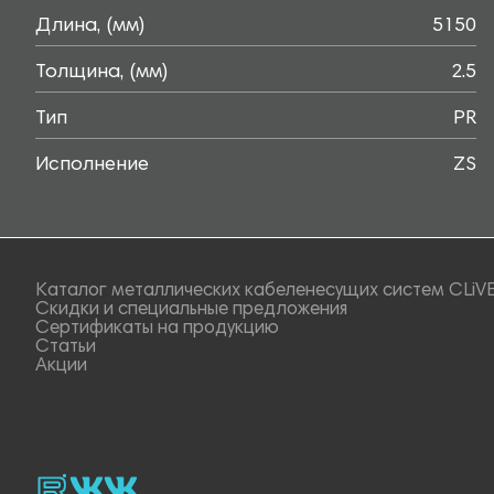
Длина, (мм)
5150
Толщина, (мм)
2.5
Тип
PR
Исполнение
ZS
Каталог металлических кабеленесущих систем CLiV
Скидки и специальные предложения
Сертификаты на продукцию
Статьи
Акции
rutube
vk_video.
Vk.