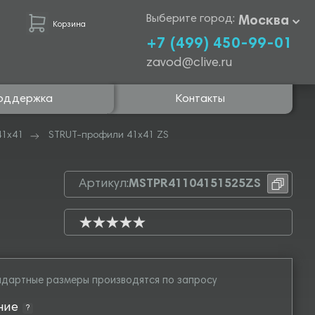
Выберите город:
Москва
Корзина
+7 (499) 450-99-01
zavod@clive.ru
оддержка
Контакты
41х41
STRUT-профили 41х41 ZS
Артикул:
MSTPR41104151525ZS
дартные размеры производятся по запросу
ние
?