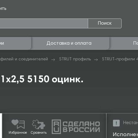
ить
Поиск
ии
Доставка и оплата
П
филей и соединителей
STRUT профиль
STRUT-профили 
1х2,5 5150 оцинк.
Нестан
Избранное
Сравнить
Исполне