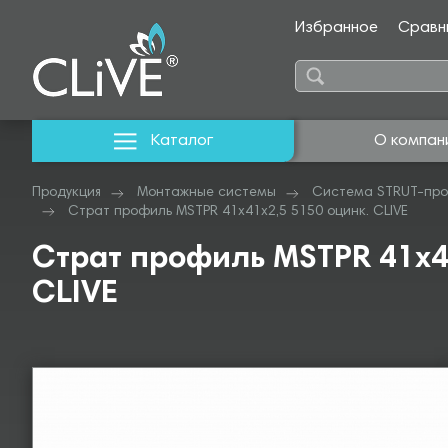
Избранное
Сравн
Каталог
О компан
Продукция
Монтажные системы
Система STRUT-про
Страт профиль MSTPR 41х41х2,5 5150 оцинк. CLIVE
Страт профиль MSTPR 41х4
CLIVE