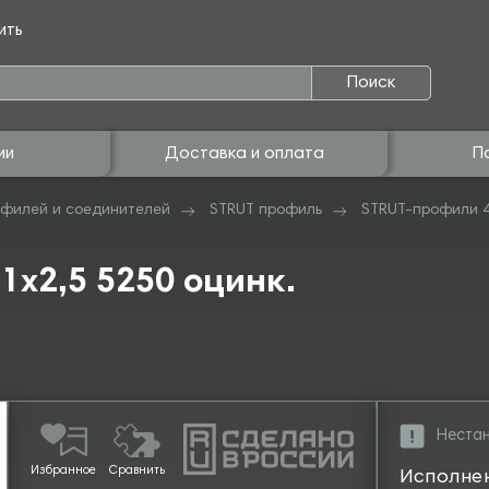
ить
Поиск
ии
Доставка и оплата
П
филей и соединителей
STRUT профиль
STRUT-профили 
1х2,5 5250 оцинк.
Нестан
Избранное
Сравнить
Исполне