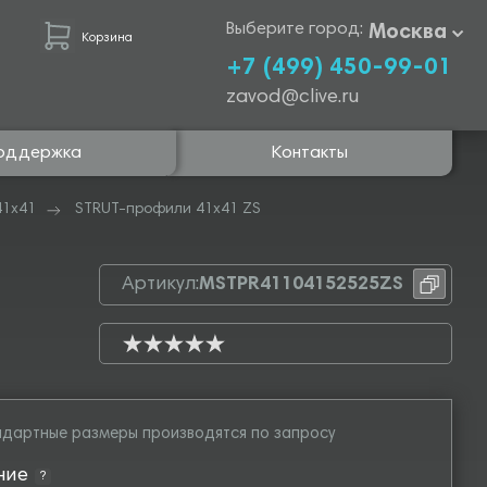
Выберите город:
Москва
Корзина
+7 (499) 450-99-01
zavod@clive.ru
оддержка
Контакты
41х41
STRUT-профили 41х41 ZS
Артикул:
MSTPR41104152525ZS
дартные размеры производятся по запросу
ние
?