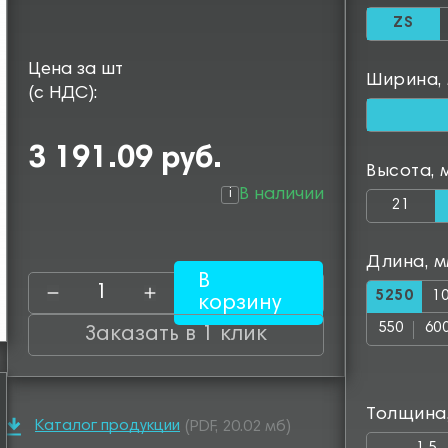
ZS
Цена за шт
Ширина,
(с НДС):
3 191.09 руб.
Высота, 
В наличии
i
21
Длина, 
В
5250
1
корзину
550
60
Заказать в 1 клик
1050
11
1500
15
Толщина
1950
20
Каталог продукции
(PDF, 20.02 мб)