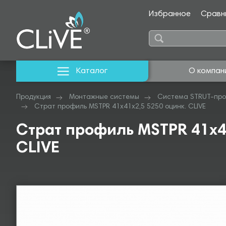
Избранное
Сравн
Каталог
О компан
Продукция
Монтажные системы
Система STRUT-про
Страт профиль MSTPR 41х41х2,5 5250 оцинк. CLIVE
Страт профиль MSTPR 41х4
CLIVE