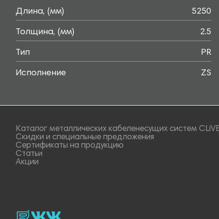
Длина, (мм)
5250
Толщина, (мм)
2.5
Тип
PR
Исполнение
ZS
Каталог металлических кабеленесущих систем CLiV
Скидки и специальные предложения
Сертификаты на продукцию
Статьи
Акции
rutube
vk_video.
Vk.