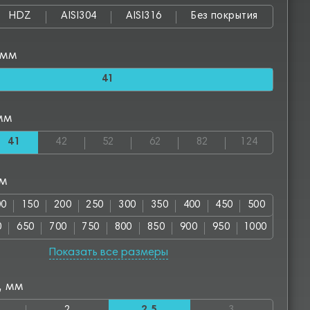
HDZ
AISI304
AISI316
Без покрытия
 мм
41
мм
41
42
52
62
82
124
мм
00
150
200
250
300
350
400
450
500
0
650
700
750
800
850
900
950
1000
00
1150
1200
1250
1300
1350
1400
1450
Показать все размеры
50
1600
1650
1700
1750
1800
1850
1900
, мм
00
2050
2100
2150
2200
2250
2300
2350