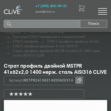
+7 (499) 450-99-01
zavod@clive.ru
Поиск
Продукция
Монтажные системы
Система STRUT-профилей и соединителей
STRUT профиль
STRUT-профили двойные 41х62
STRUT-профили двойные 41х62 AISI316
Страт профиль двойной MSTPR 41х62х2,0 1400 нерж.
сталь AISI316 CLIVE
Страт профиль двойной MSTPR
41х62х2,0 1400 нерж. сталь AISI316 CLIVE
Артикул:
MSTPR24106214020AISI316