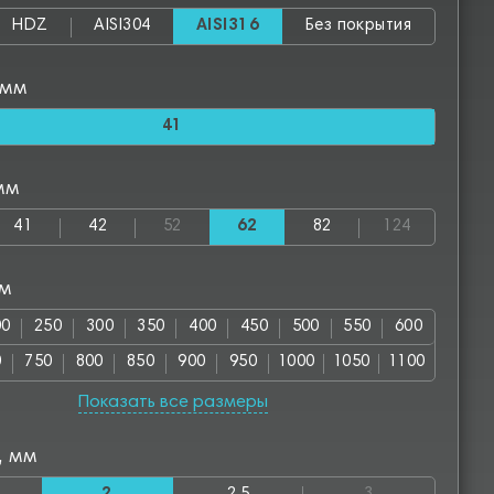
HDZ
AISI304
AISI316
Без покрытия
 мм
41
мм
41
42
52
62
82
124
мм
00
250
300
350
400
450
500
550
600
0
750
800
850
900
950
1000
1050
1100
00
1250
1300
1350
1400
1450
1500
1550
Показать все размеры
50
1700
1750
1850
1900
1950
2000
2050
, мм
50
2800
2850
3000
3050
3500
3550
4000