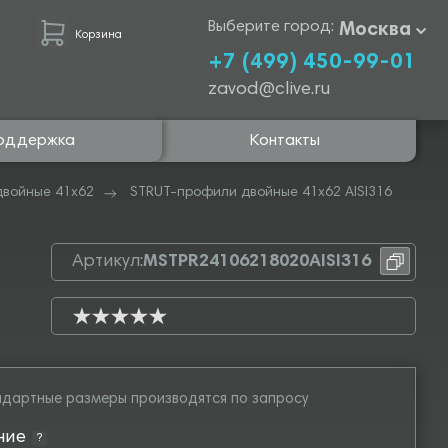
Выберите город:
Москва
Корзина
+7 (499) 450-99-01
zavod@clive.ru
оддержка
Контакты
двойные 41х62
STRUT-профили двойные 41х62 AISI316
Артикул:
MSTPR24106218020AISI316
дартные размеры производятся по запросу
ние
?