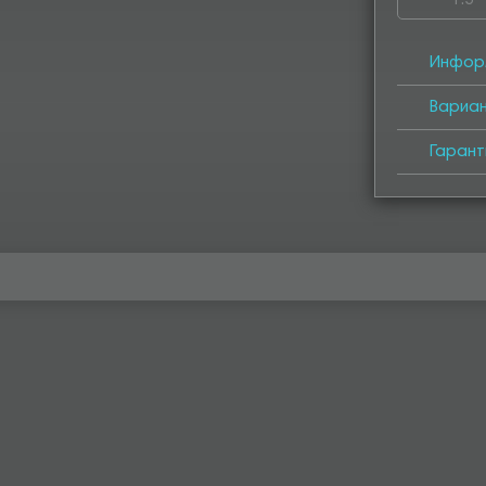
1.5
4050
4
Инфор
Вариа
Гарант