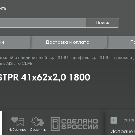
ить
Поиск
ии
Доставка и оплата
П
филей и соединителей
STRUT профиль
STRUT-профили 
ь AISI316 CLIVE
TPR 41х62х2,0 1800
Нестан
Избранное
Сравнить
Исполне