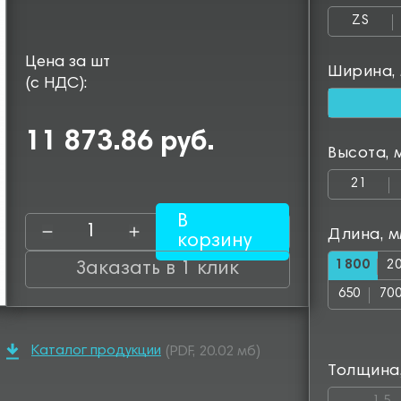
ZS
Цена за шт
Ширина,
(с НДС):
11 873.86 руб.
Высота, 
21
В
Длина, 
корзину
1800
2
Заказать в 1 клик
650
70
1150
12
Каталог продукции
(PDF, 20.02 мб)
1600
16
Толщина
2500
25