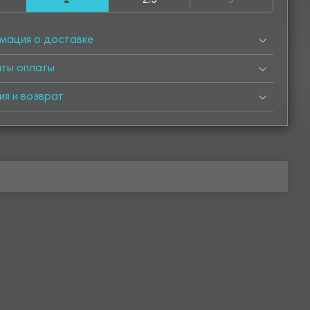
2
2.5
3
500
4550
5000
5050
5500
5550
6000
мация о доставке
нты оплаты
ия и возврат