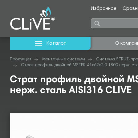
Избранное
Сравн
Каталог
О компан
Продукция
Монтажные системы
Система STRUT-про
Страт профиль двойной MSTPR 41х62х2,0 1800 нерж. стал
Страт профиль двойной MS
нерж. сталь AISI316 CLIVE