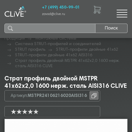
+7 (499) 450-99-01
zavod@clive.ru
Поиск
Продукция
Монтажные системы
Система STRUT-профилей и соединителей
STRUT профиль
STRUT-профили двойные 41х62
STRUT-профили двойные 41х62 AISI316
Страт профиль двойной MSTPR 41х62х2,0 1600 нерж.
сталь AISI316 CLIVE
Страт профиль двойной MSTPR
41х62х2,0 1600 нерж. сталь AISI316 CLIVE
Артикул:
MSTPR24106216020AISI316