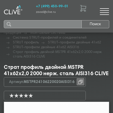
+7 (499) 450-99-01
zavod@clive.ru
Поиск
Продукция
Монтажные системы
Система STRUT-профилей и соединителей
STRUT профиль
STRUT-профили двойные 41х62
STRUT-профили двойные 41х62 AISI316
Страт профиль двойной MSTPR 41х62х2,0 2000 нерж.
сталь AISI316 CLIVE
Страт профиль двойной MSTPR
41х62х2,0 2000 нерж. сталь AISI316 CLIVE
Артикул:
MSTPR24106220020AISI316