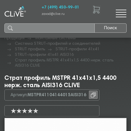
+7 (499) 450-99-01
zavod@clive.ru
Поиск
Продукция
Монтажные системы
Система STRUT-профилей и соединителей
STRUT профиль
STRUT-профили 41х41
STRUT-профили 41х41 AISI316
Страт профиль MSTPR 41х41х1,5 4400 нерж. сталь
AISI316 CLIVE
Страт профиль MSTPR 41х41х1,5 4400
нерж. сталь AISI316 CLIVE
Артикул:
MSTPR41104144015AISI316