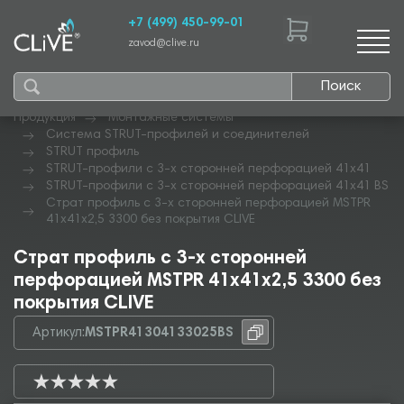
+7 (499) 450-99-01
zavod@clive.ru
Поиск
Продукция
Монтажные системы
Система STRUT-профилей и соединителей
STRUT профиль
STRUT-профили с 3-х сторонней перфорацией 41х41
STRUT-профили с 3-х сторонней перфорацией 41х41 BS
Страт профиль с 3-х сторонней перфорацией MSTPR
41х41х2,5 3300 без покрытия CLIVE
Страт профиль с 3-х сторонней
перфорацией MSTPR 41х41х2,5 3300 без
покрытия CLIVE
Артикул:
MSTPR41304133025BS