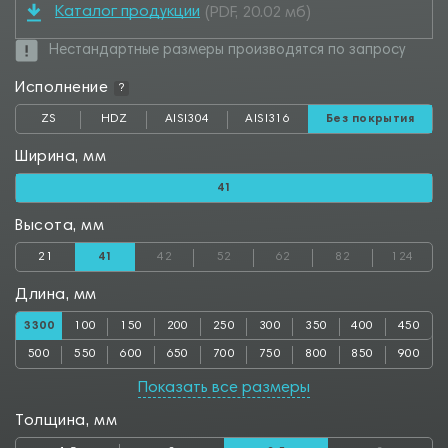
Каталог продукции
(PDF, 20.02 мб)
Нестандартные размеры производятся по запросу
Исполнение
?
ZS
HDZ
AISI304
AISI316
Без покрытия
Ширина, мм
41
Высота, мм
21
41
42
52
62
82
124
Длина, мм
3300
100
150
200
250
300
350
400
450
500
550
600
650
700
750
800
850
900
950
1000
1050
1100
1150
1200
1250
1300
1350
Показать все размеры
1400
1450
1500
1550
1600
1650
1700
1750
1800
Толщина, мм
1850
1900
1950
2000
2050
2100
2150
2200
2250