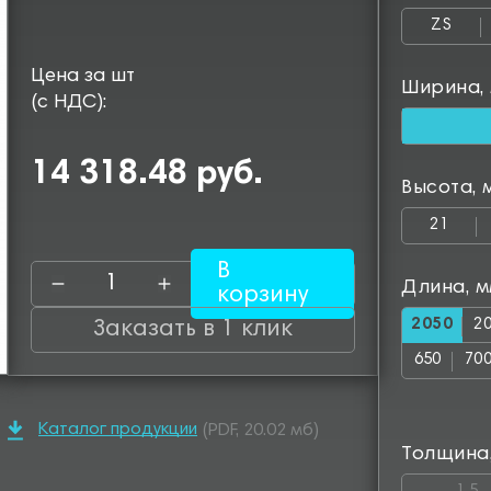
ZS
Цена за шт
Ширина,
(с НДС):
14 318.48 руб.
Высота, 
21
В
Длина, 
корзину
2050
2
Заказать в 1 клик
650
70
1150
12
Каталог продукции
(PDF, 20.02 мб)
1600
16
Толщина
2500
25