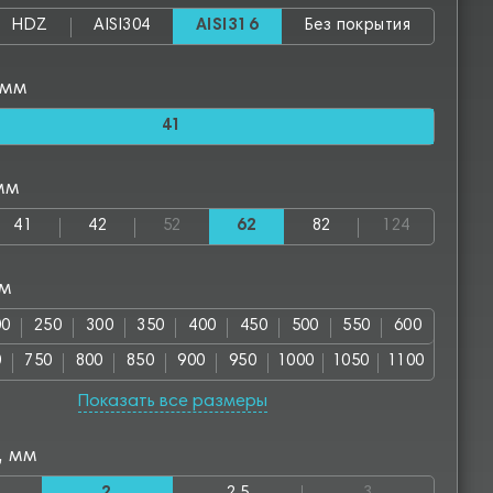
HDZ
AISI304
AISI316
Без покрытия
 мм
41
мм
41
42
52
62
82
124
мм
00
250
300
350
400
450
500
550
600
0
750
800
850
900
950
1000
1050
1100
00
1250
1300
1350
1400
1450
1500
1550
Показать все размеры
50
1700
1750
1800
1850
1900
1950
2000
, мм
50
2800
2850
3000
3050
3500
3550
4000