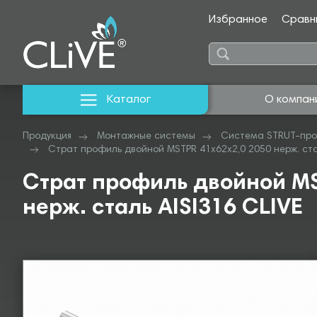
Избранное
Сравн
Каталог
О компан
Продукция
Монтажные системы
Система STRUT-про
Страт профиль двойной MSTPR 41х62х2,0 2050 нерж. стал
Страт профиль двойной MS
нерж. сталь AISI316 CLIVE