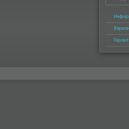
1.5
4050
4
Инфор
Вариа
Гарант