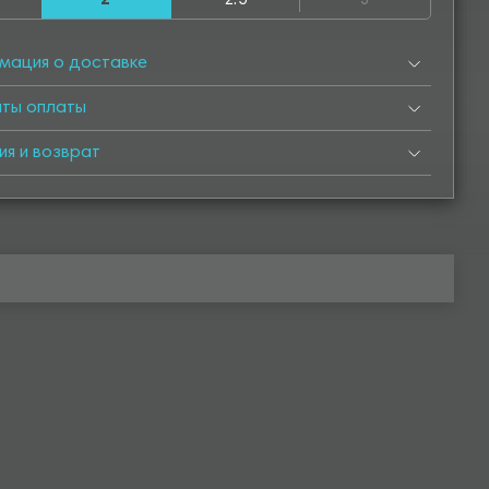
2
2.5
3
500
4550
5000
5050
5500
5550
6000
мация о доставке
нты оплаты
ия и возврат