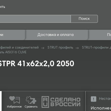
ить
Поиск
ии
Доставка и оплата
П
филей и соединителей
STRUT профиль
STRUT-профили 
ь AISI316 CLIVE
TPR 41х62х2,0 2050
Нестан
Избранное
Сравнить
Исполне