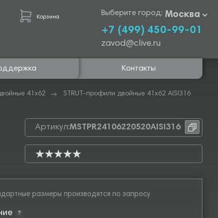
Выберите город:
Москва
Корзина
+7 (499) 450-99-01
zavod@clive.ru
оддержка
Контакты
двойные 41х62
STRUT-профили двойные 41х62 AISI316
Артикул:
MSTPR24106220520AISI316
дартные размеры производятся по запросу
ние
?