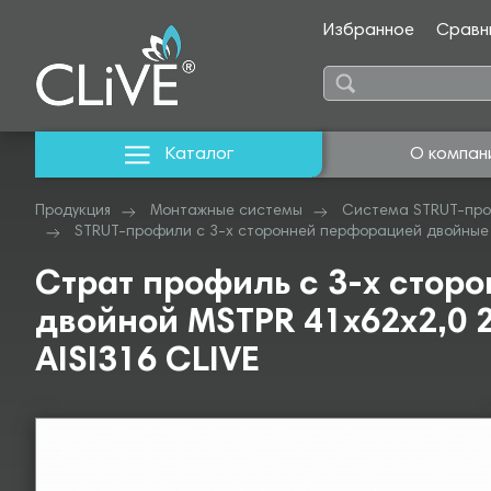
Избранное
Сравн
Каталог
О компан
Продукция
Монтажные системы
Система STRUT-про
STRUT-профили с 3-х сторонней перфорацией двойные 
Страт профиль с 3-х стор
двойной MSTPR 41х62х2,0 2
AISI316 CLIVE