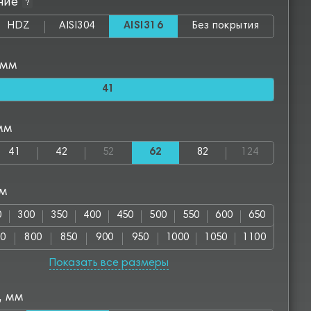
ние
?
HDZ
AISI304
AISI316
Без покрытия
 мм
41
мм
41
42
52
62
82
124
мм
0
300
350
400
450
500
550
600
650
50
800
850
900
950
1000
1050
1100
00
1250
1300
1350
1400
1450
1500
1550
Показать все размеры
50
1700
1750
1800
1850
1900
1950
2000
, мм
00
2550
2800
2850
3000
3050
3500
3550