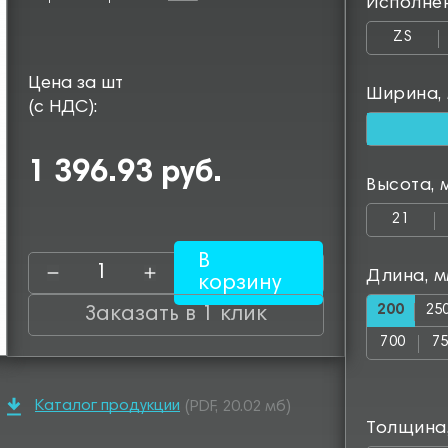
Исполне
ZS
Цена за шт
Ширина,
(с НДС):
1 396.93 руб.
Высота, 
21
В
Длина, 
корзину
200
25
Заказать в 1 клик
700
7
1150
12
Каталог продукции
(PDF, 20.02 мб)
1600
16
Толщина
2050
25