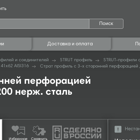
ить
Поиск
ии
Доставка и оплата
П
филей и соединителей
STRUT профиль
STRUT-профили с
41х62 AISI316
Страт профиль с 3-х сторонней перфорацией дв
онней перфорацией
00 нерж. сталь
Нестан
Избранное
Сравнить