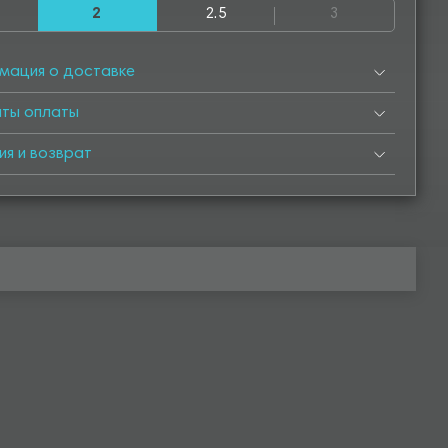
2
2.5
3
50
4500
4550
5000
5050
5500
5550
6000
мация о доставке
нты оплаты
ия и возврат