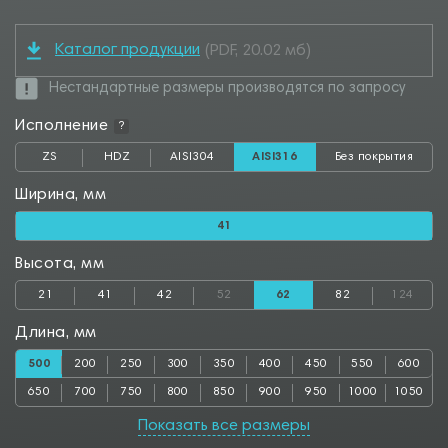
Каталог продукции
(PDF, 20.02 мб)
Нестандартные размеры производятся по запросу
Исполнение
?
ZS
HDZ
AISI304
AISI316
Без покрытия
Ширина, мм
41
Высота, мм
21
41
42
52
62
82
124
Длина, мм
500
200
250
300
350
400
450
550
600
650
700
750
800
850
900
950
1000
1050
1100
1150
1200
1250
1300
1350
1400
1450
1500
Показать все размеры