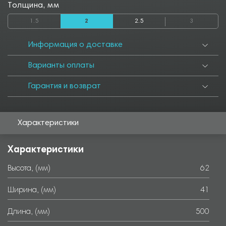
1550
1600
1650
1700
1750
1800
1850
1900
1950
Толщина, мм
2000
2050
2500
2550
2800
2850
3000
3050
3500
1.5
2
2.5
3
3550
4000
4050
4500
4550
5000
5050
5500
5550
6000
Информация о доставке
Варианты оплаты
Гарантия и возврат
Характеристики
Характеристики
Высота, (мм)
62
Ширина, (мм)
41
Длина, (мм)
500