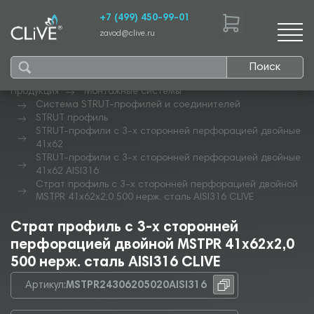
+7 (499) 450-99-01
zavod@clive.ru
Поиск
Продукция
Монтажные системы
Система STRUT-профилей и соединителей
STRUT профиль
STRUT-профили с 3-х сторонней перфорацией двойные
41х62
STRUT-профили с 3-х сторонней перфорацией двойные
41х62 AISI316
Страт профиль с 3-х сторонней перфорацией двойной
MSTPR 41х62х2,0 500 нерж. сталь AISI316 CLIVE
Страт профиль с 3-х сторонней
перфорацией двойной MSTPR 41х62х2,0
500 нерж. сталь AISI316 CLIVE
Артикул:
MSTPR24306205020AISI316