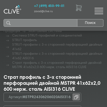
+7 (499) 450-99-01
zavod@clive.ru
Поиск
Продукция
Монтажные системы
Система STRUT-профилей и соединителей
STRUT профиль
STRUT-профили с 3-х сторонней перфорацией двойные
41х62
STRUT-профили с 3-х сторонней перфорацией двойные
41х62 AISI316
Страт профиль с 3-х сторонней перфорацией двойной
MSTPR 41х62х2,0 600 нерж. сталь AISI316 CLIVE
Страт профиль с 3-х сторонней
перфорацией двойной MSTPR 41х62х2,0
600 нерж. сталь AISI316 CLIVE
Артикул:
MSTPR24306206020AISI316