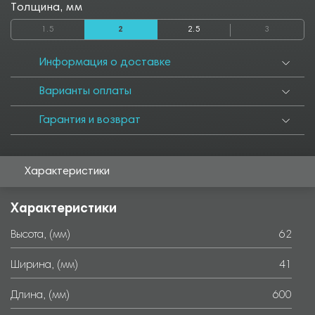
1550
1600
1650
1700
1750
1800
1850
1900
1950
Толщина, мм
2000
2050
2500
2550
2800
2850
3000
3050
3500
1.5
2
2.5
3
3550
4000
4050
4500
4550
5000
5050
5500
5550
6000
Информация о доставке
Варианты оплаты
Гарантия и возврат
Характеристики
Характеристики
Высота, (мм)
62
Ширина, (мм)
41
Длина, (мм)
600