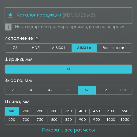
Каталог продукции
(PDF, 20.02 мб)
Нестандартные размеры производятся по запросу
Исполнение
?
ZS
HDZ
AISI304
AISI316
Без покрытия
Ширина, мм
41
Высота, мм
21
41
42
52
62
82
124
Длина, мм
600
200
250
300
350
400
450
500
550
650
700
750
800
850
900
950
1000
1050
1100
1150
1200
1250
1300
1350
1400
1450
1500
Показать все размеры