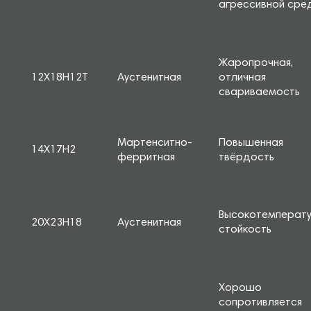
агрессивной сре
Жаропрочная,
12Х18Н12Т
Аустенитная
отличная
свариваемость
Мартенситно-
Повышенная
14Х17Н2
ферритная
твёрдость
Высокотемперат
20Х23Н18
Аустенитная
стойкость
Хорошо
сопротивляется