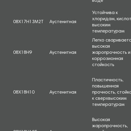
воде
Устойчива к
хлоридам, кисло
08Х17Н13М2Т
Аустенитная
высоким
температурам
Легко свариваетс
высокая
08Х18Н9
Аустенитная
жаропрочность и
коррозионная
стойкость
Пластичность,
повышенная
08Х18Н10
Аустенитная
прочность, стойк
к сверхвысоким
температурам
Высокая
жаропрочность,