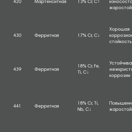
420
Мартенситная
13% Cr, C↑
износосто
жаростой
Хорошая
430
Ферритная
17% Cr, C↓
коррозио
стойкость
Устойчива
18% Cr, Fe,
439
Ферритная
межкрист
Ti, C↓
коррозии
18% Cr, Ti,
Повышенн
441
Ферритная
Nb, C↓
жаростой