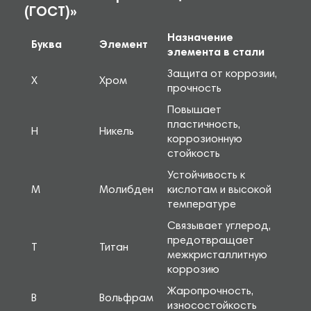
(ГОСТ)»
Назначение
Буква
Элемент
элемента в стали
Защита от коррозии,
Х
Хром
прочность
Повышает
пластичность,
Н
Никель
коррозионную
стойкость
Устойчивость к
М
Молибден
кислотам и высокой
температуре
Связывает углерод,
предотвращает
Т
Титан
межкристаллитную
коррозию
Жаропрочность,
В
Вольфрам
износостойкость