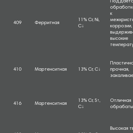
Поддаетс
обработке
к
11% Cr, Ni,
межкрист
409
Ферритная
C↓
коррозии,
выдержив
высокие
температ
Пластична
410
Мартенситная
13% Cr, C↓
прочная,
закалива
13% Cr, S↑,
Отличная
416
Мартенситная
C↓
обрабаты
Высокая т