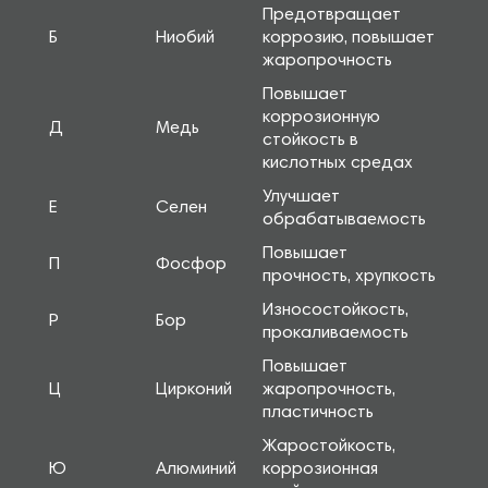
Предотвращает
Б
Ниобий
коррозию, повышает
жаропрочность
Повышает
коррозионную
Д
Медь
стойкость в
кислотных средах
Улучшает
Е
Селен
обрабатываемость
Повышает
П
Фосфор
прочность, хрупкость
Износостойкость,
Р
Бор
прокаливаемость
Повышает
Ц
Цирконий
жаропрочность,
пластичность
Жаростойкость,
Ю
Алюминий
коррозионная