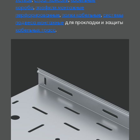
лотков
,
страт консоли
,
кабельные
короба
,
профили монтажные
перфорированные
,
полки кабельные
,
системы
подвеса монтажные
для прокладки и защиты
кабельных трасс
.