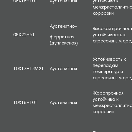
08Х18Н10Т
Аустенитная
устойчива к
межкристаллитн
коррозии
Аустенитно-
Высокая прочност
08Х22Н6Т
устойчивость к
ферритная
агрессивным ср
(дуплексная)
Устойчивость к
перепадам
10Х17Н13М2Т
Аустенитная
температур и
агрессивным ср
Жаропрочная,
устойчива к
10Х18Н10Т
Аустенитная
межкристаллитн
коррозии