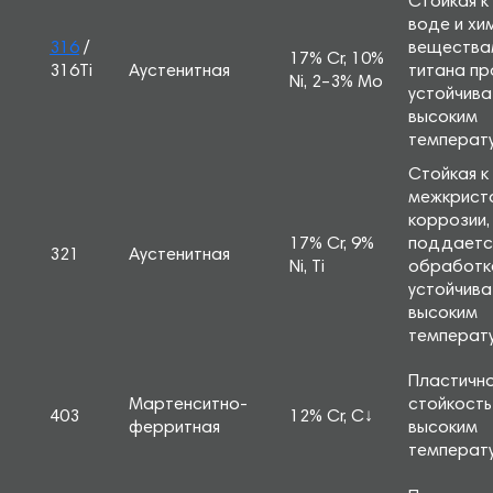
Стойкая к
воде и хим
316
/
веществам
17% Cr, 10%
316Ti
Аустенитная
титана пр
Ni, 2–3% Mo
устойчива
высоким
температ
Стойкая к
межкрист
коррозии,
17% Cr, 9%
поддаетс
321
Аустенитная
Ni, Ti
обработк
устойчива
высоким
температ
Пластично
Мартенситно-
стойкость
403
12% Cr, C↓
ферритная
высоким
температ