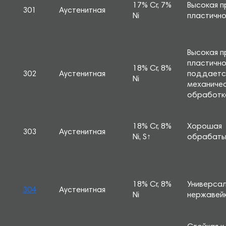
17% Cr, 7%
Высокая п
301
Аустенитная
Ni
пластично
Высокая п
пластично
18% Cr, 8%
302
Аустенитная
поддается
Ni
механиче
обработк
18% Cr, 8%
Хорошая
303
Аустенитная
Ni, S↑
обрабаты
18% Cr, 8%
Универсал
304
Аустенитная
Ni
нержаве