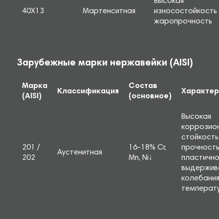
Высокая
40Х13
Мартенситная
износостойкость 
жаропрочность
Зарубежные марки нержавейки (AISI)
Марка
Состав
Классификация
Характер
(AISI)
(основное)
Высокая
коррозио
стойкость
201 /
16-18% Cr,
прочность
Аустенитная
202
Mn, Ni↓
пластично
выдержив
колебани
температ