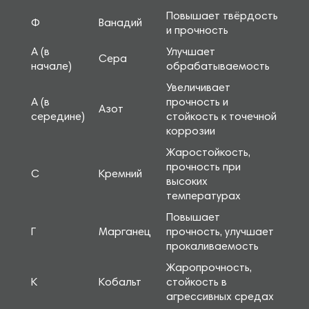
Повышает твёрдость
Ф
Ванадий
и прочность
А (в
Улучшает
Сера
начале)
обрабатываемость
Увеличивает
А (в
прочность и
Азот
середине)
стойкость к точечной
коррозии
Жаростойкость,
прочность при
С
Кремний
высоких
температурах
Повышает
Г
Марганец
прочность, улучшает
прокаливаемость
Жаропрочность,
К
Кобальт
стойкость в
агрессивных средах