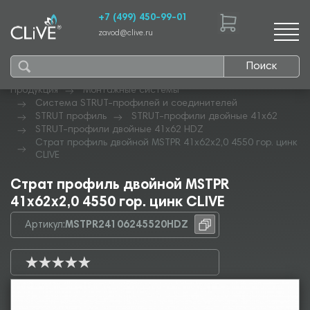
+7 (499) 450-99-01
zavod@clive.ru
Поиск
Продукция
Монтажные системы
Система STRUT-профилей и соединителей
STRUT профиль
STRUT-профили двойные 41х62
STRUT-профили двойные 41х62 HDZ
Страт профиль двойной MSTPR 41х62х2,0 4550 гор. цинк
CLIVE
Страт профиль двойной MSTPR
41х62х2,0 4550 гор. цинк CLIVE
Артикул:
MSTPR24106245520HDZ