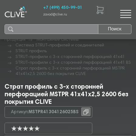
+7 (499) 450-99-01
zavod@clive.ru
Поиск
Продукция
Монтажные системы
Система STRUT-профилей и соединителей
STRUT профиль
STRUT-профили с 3-х сторонней перфорацией 41х41
STRUT-профили с 3-х сторонней перфорацией 41х41 BS
Страт профиль с 3-х сторонней перфорацией MSTPR
41х41х2,5 2600 без покрытия CLIVE
Страт профиль с 3-х сторонней
перфорацией MSTPR 41х41х2,5 2600 без
покрытия CLIVE
Артикул:
MSTPR41304126025BS