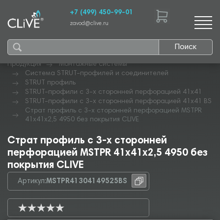
+7 (499) 450-99-01
zavod@clive.ru
Поиск
Продукция
Монтажные системы
Система STRUT-профилей и соединителей
STRUT профиль
STRUT-профили с 3-х сторонней перфорацией 41х41
STRUT-профили с 3-х сторонней перфорацией 41х41 BS
Страт профиль с 3-х сторонней перфорацией MSTPR
41х41х2,5 4950 без покрытия CLIVE
Страт профиль с 3-х сторонней
перфорацией MSTPR 41х41х2,5 4950 без
покрытия CLIVE
Артикул:
MSTPR41304149525BS