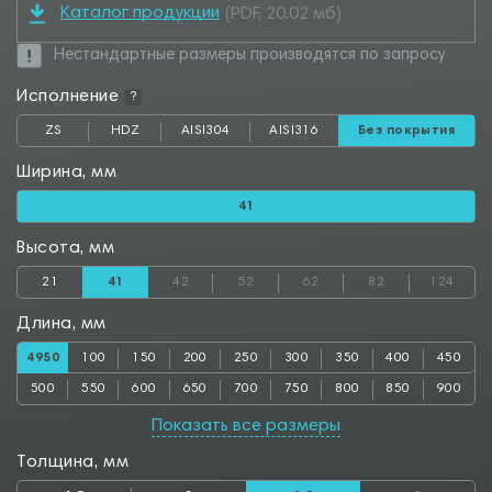
Каталог продукции
(PDF, 20.02 мб)
Нестандартные размеры производятся по запросу
Исполнение
?
ZS
HDZ
AISI304
AISI316
Без покрытия
Ширина, мм
41
Высота, мм
21
41
42
52
62
82
124
Длина, мм
4950
100
150
200
250
300
350
400
450
500
550
600
650
700
750
800
850
900
950
1000
1050
1100
1150
1200
1250
1300
1350
Показать все размеры
1400
1450
1500
1550
1600
1650
1700
1750
1800
Толщина, мм
1850
1900
1950
2000
2050
2100
2150
2200
2250