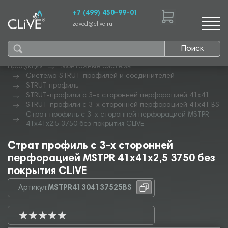
+7 (499) 450-99-01
zavod@clive.ru
Поиск
Продукция
Монтажные системы
Система STRUT-профилей и соединителей
STRUT профиль
STRUT-профили с 3-х сторонней перфорацией 41х41
STRUT-профили с 3-х сторонней перфорацией 41х41 BS
Страт профиль с 3-х сторонней перфорацией MSTPR
41х41х2,5 3750 без покрытия CLIVE
Страт профиль с 3-х сторонней
перфорацией MSTPR 41х41х2,5 3750 без
покрытия CLIVE
Артикул:
MSTPR41304137525BS