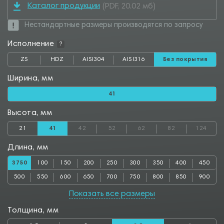
Каталог продукции
(PDF, 20.02 мб)
Нестандартные размеры производятся по запросу
Исполнение
?
ZS
HDZ
AISI304
AISI316
Без покрытия
Ширина, мм
41
Высота, мм
21
41
42
52
62
82
124
Длина, мм
3750
100
150
200
250
300
350
400
450
500
550
600
650
700
750
800
850
900
950
1000
1050
1100
1150
1200
1250
1300
1350
Показать все размеры
1400
1450
1500
1550
1600
1650
1700
1750
1800
Толщина, мм
1850
1900
1950
2000
2050
2100
2150
2200
2250