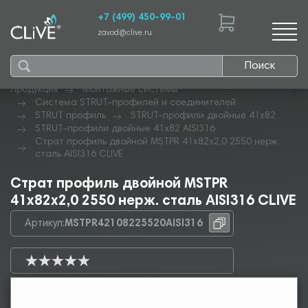
+7 (499) 450-99-01
zavod@clive.ru
Поиск
Продукция
Монтажные системы
Система STRUT-профилей и соединителей
STRUT профиль
STRUT-профили двойные 41х82
STRUT-профили двойные 41х82 AISI316
Страт профиль двойной MSTPR 41х82х2,0 2550 нерж.
сталь AISI316 CLIVE
Страт профиль двойной MSTPR
41х82х2,0 2550 нерж. сталь AISI316 CLIVE
Артикул:
MSTPR42108225520AISI316