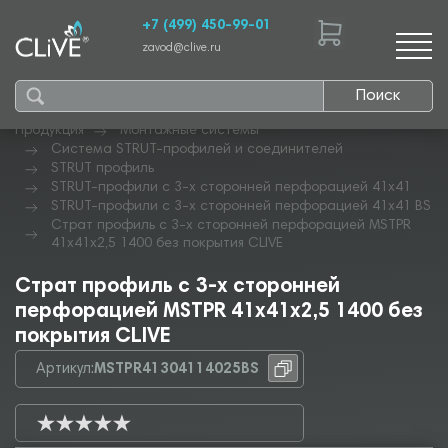
+7 (499) 450-99-01
zavod@clive.ru
Поиск
Продукция
Монтажные системы
Система STRUT-профилей и соединителей
STRUT профиль
STRUT-профили с 3-х сторонней перфорацией 41х41
STRUT-профили с 3-х сторонней перфорацией 41х41 BS
Страт профиль с 3-х сторонней перфорацией MSTPR
41х41х2,5 1400 без покрытия CLIVE
Страт профиль с 3-х сторонней
перфорацией MSTPR 41х41х2,5 1400 без
покрытия CLIVE
Артикул:
MSTPR41304114025BS