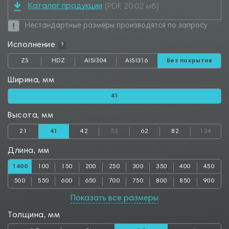
Каталог продукции
(PDF, 20.02 мб)
Нестандартные размеры производятся по запросу
Исполнение
?
ZS
HDZ
AISI304
AISI316
Без покрытия
Ширина, мм
41
Высота, мм
21
41
42
52
62
82
124
Длина, мм
1400
100
150
200
250
300
350
400
450
500
550
600
650
700
750
800
850
900
950
1000
1050
1100
1150
1200
1250
1300
1350
Показать все размеры
1450
1500
1550
1600
1650
1700
1750
1800
1850
Толщина, мм
1900
1950
2000
2050
2100
2150
2200
2250
2300