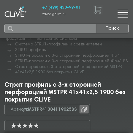
+7 (499) 450-99-01
zavod@clive.ru
Поиск
Продукция
Монтажные системы
Система STRUT-профилей и соединителей
STRUT профиль
STRUT-профили с 3-х сторонней перфорацией 41х41
STRUT-профили с 3-х сторонней перфорацией 41х41 BS
Страт профиль с 3-х сторонней перфорацией MSTPR
41х41х2,5 1900 без покрытия CLIVE
Страт профиль с 3-х сторонней
перфорацией MSTPR 41х41х2,5 1900 без
покрытия CLIVE
Артикул:
MSTPR41304119025BS