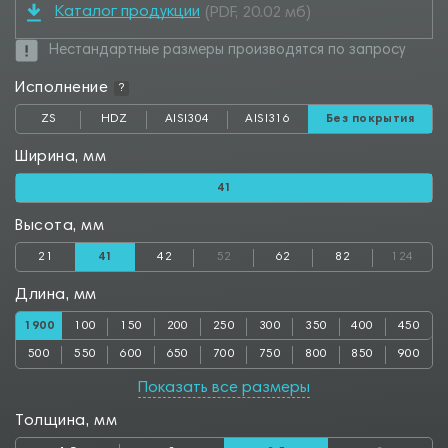
Каталог продукции
(PDF, 20.02 мб)
Нестандартные размеры производятся по запросу
Исполнение
?
ZS
HDZ
AISI304
AISI316
Без покрытия
Ширина, мм
41
Высота, мм
21
41
42
52
62
82
124
Длина, мм
1900
100
150
200
250
300
350
400
450
500
550
600
650
700
750
800
850
900
950
1000
1050
1100
1150
1200
1250
1300
1350
Показать все размеры
1400
1450
1500
1550
1600
1650
1700
1750
1800
Толщина, мм
1850
1950
2000
2050
2100
2150
2200
2250
2300