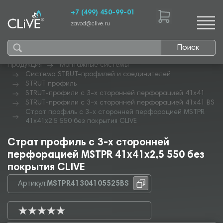
+7 (499) 450-99-01
zavod@clive.ru
Поиск
Продукция
Монтажные системы
Система STRUT-профилей и соединителей
STRUT профиль
STRUT-профили с 3-х сторонней перфорацией 41х41
STRUT-профили с 3-х сторонней перфорацией 41х41 BS
Страт профиль с 3-х сторонней перфорацией MSTPR
41х41х2,5 550 без покрытия CLIVE
Страт профиль с 3-х сторонней
перфорацией MSTPR 41х41х2,5 550 без
покрытия CLIVE
Артикул:
MSTPR41304105525BS