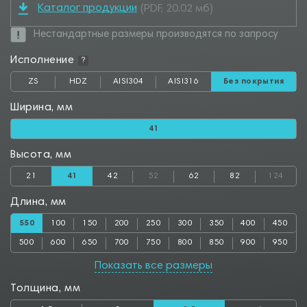
Каталог продукции
(PDF, 20.02 мб)
Нестандартные размеры производятся по запросу
Исполнение
?
ZS
HDZ
AISI304
AISI316
Без покрытия
Ширина, мм
41
Высота, мм
21
41
42
52
62
82
124
Длина, мм
550
100
150
200
250
300
350
400
450
500
600
650
700
750
800
850
900
950
1000
1050
1100
1150
1200
1250
1300
1350
1400
Показать все размеры
1450
1500
1550
1600
1650
1700
1750
1800
1850
Толщина, мм
1900
1950
2000
2050
2100
2150
2200
2250
2300