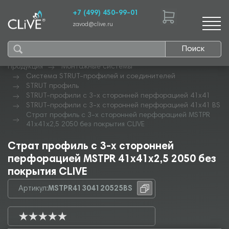
+7 (499) 450-99-01
zavod@clive.ru
Поиск
Продукция
Монтажные системы
Система STRUT-профилей и соединителей
STRUT профиль
STRUT-профили с 3-х сторонней перфорацией 41х41
STRUT-профили с 3-х сторонней перфорацией 41х41 BS
Страт профиль с 3-х сторонней перфорацией MSTPR
41х41х2,5 2050 без покрытия CLIVE
Страт профиль с 3-х сторонней
перфорацией MSTPR 41х41х2,5 2050 без
покрытия CLIVE
Артикул:
MSTPR41304120525BS