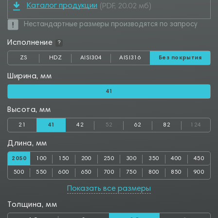
Каталог продукции
(PDF, 20.02 мб)
Нестандартные размеры производятся по запросу
Исполнение
?
ZS
HDZ
AISI304
AISI316
Без покрытия
Ширина, мм
41
Высота, мм
21
41
42
52
62
82
124
Длина, мм
2050
100
150
200
250
300
350
400
450
500
550
600
650
700
750
800
850
900
950
1000
1050
1100
1150
1200
1250
1300
1350
Показать все размеры
1400
1450
1500
1550
1600
1650
1700
1750
1800
Толщина, мм
1850
1900
1950
2000
2100
2150
2200
2250
2300