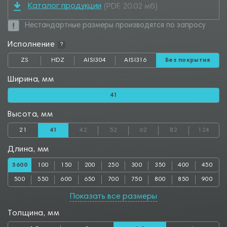
Каталог продукции
(PDF, 20.02 мб)
Нестандартные размеры производятся по запросу
Исполнение
?
ZS
HDZ
AISI304
AISI316
Без покрытия
Ширина, мм
41
Высота, мм
21
41
42
52
62
82
124
Длина, мм
3600
100
150
200
250
300
350
400
450
500
550
600
650
700
750
800
850
900
950
1000
1050
1100
1150
1200
1250
1300
1350
Показать все размеры
1400
1450
1500
1550
1600
1650
1700
1750
1800
Толщина, мм
1850
1900
1950
2000
2050
2100
2150
2200
2250