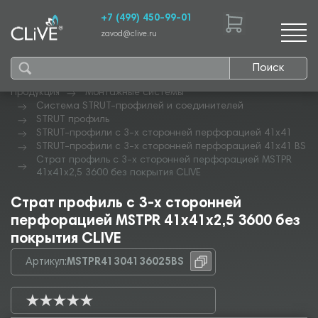
+7 (499) 450-99-01
zavod@clive.ru
Поиск
Продукция
Монтажные системы
Система STRUT-профилей и соединителей
STRUT профиль
STRUT-профили с 3-х сторонней перфорацией 41х41
STRUT-профили с 3-х сторонней перфорацией 41х41 BS
Страт профиль с 3-х сторонней перфорацией MSTPR
41х41х2,5 3600 без покрытия CLIVE
Страт профиль с 3-х сторонней
перфорацией MSTPR 41х41х2,5 3600 без
покрытия CLIVE
Артикул:
MSTPR41304136025BS