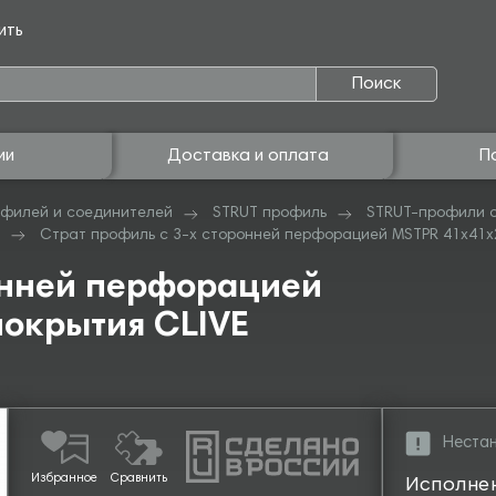
ить
Поиск
ии
Доставка и оплата
П
филей и соединителей
STRUT профиль
STRUT-профили с
Страт профиль с 3-х сторонней перфорацией MSTPR 41х41х2
онней перфорацией
покрытия CLIVE
Нестан
Избранное
Сравнить
Исполне