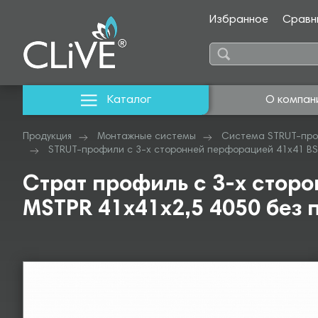
Избранное
Сравн
Каталог
О компан
Продукция
Монтажные системы
Система STRUT-про
STRUT-профили с 3-х сторонней перфорацией 41х41 BS
Страт профиль с 3-х стор
MSTPR 41х41х2,5 4050 без 