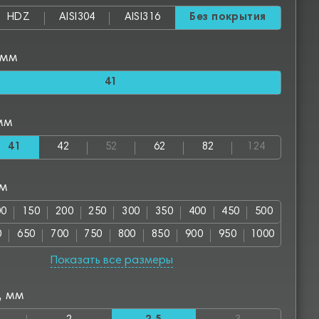
HDZ
AISI304
AISI316
Без покрытия
 мм
41
мм
41
42
52
62
82
124
мм
00
150
200
250
300
350
400
450
500
0
650
700
750
800
850
900
950
1000
00
1150
1200
1250
1300
1350
1400
1450
Показать все размеры
50
1600
1650
1700
1750
1800
1850
1900
, мм
00
2050
2100
2150
2200
2250
2300
2350