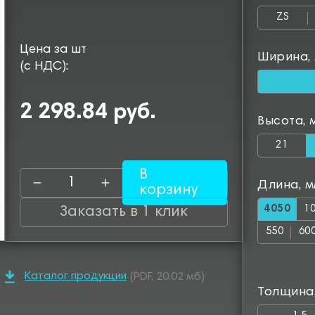
ZS
Цена за шт
Ширина,
(с НДС):
2 298.84 руб.
Высота, 
21
В
Длина, 
корзину
4050
1
Заказать в 1 клик
550
60
1050
11
Каталог продукции
(PDF, 20.02 мб)
1500
15
Толщина
1950
20