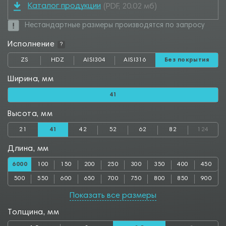
Каталог продукции
(PDF, 20.02 мб)
Нестандартные размеры производятся по запросу
Исполнение
?
ZS
HDZ
AISI304
AISI316
Без покрытия
Ширина, мм
41
Высота, мм
21
41
42
52
62
82
124
Длина, мм
6000
100
150
200
250
300
350
400
450
500
550
600
650
700
750
800
850
900
950
1000
1050
1100
1150
1200
1250
1300
1350
Показать все размеры
1400
1450
1500
1550
1600
1650
1700
1750
1800
Толщина, мм
1850
1900
1950
2000
2050
2100
2150
2200
2250