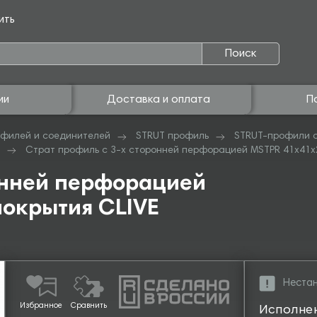
ить
Поиск
ии
Доставка и оплата
П
филей и соединителей
STRUT профиль
STRUT-профили с
Страт профиль с 3-х сторонней перфорацией MSTPR 41х41х2
онней перфорацией
покрытия CLIVE
Нестан
Избранное
Сравнить
Исполне