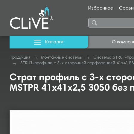
Избранное
Сравн
Каталог
О компан
Продукция
Монтажные системы
Система STRUT-про
STRUT-профили с 3-х сторонней перфорацией 41х41 BS
Страт профиль с 3-х стор
MSTPR 41х41х2,5 3050 без 