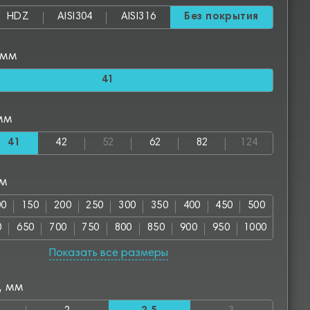
HDZ
AISI304
AISI316
Без покрытия
 мм
41
мм
41
42
52
62
82
124
мм
00
150
200
250
300
350
400
450
500
0
650
700
750
800
850
900
950
1000
00
1150
1200
1250
1300
1350
1400
1450
Показать все размеры
50
1600
1650
1700
1750
1800
1850
1900
, мм
00
2050
2100
2150
2200
2250
2300
2350