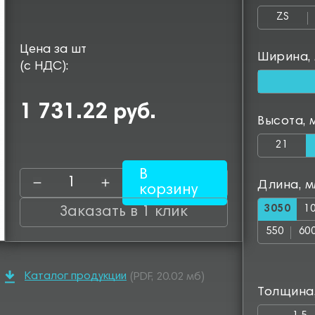
ZS
Цена за шт
Ширина,
(с НДС):
1 731.22 руб.
Высота, 
21
В
Длина, 
корзину
3050
1
Заказать в 1 клик
550
60
1050
11
Каталог продукции
(PDF, 20.02 мб)
1500
15
Толщина
1950
20