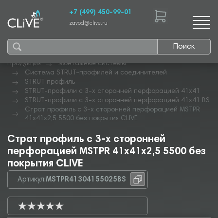
+7 (499) 450-99-01
zavod@clive.ru
Поиск
Продукция
Монтажные системы
Система STRUT-профилей и соединителей
STRUT профиль
STRUT-профили с 3-х сторонней перфорацией 41х41
STRUT-профили с 3-х сторонней перфорацией 41х41 BS
Страт профиль с 3-х сторонней перфорацией MSTPR
41х41х2,5 5500 без покрытия CLIVE
Страт профиль с 3-х сторонней
перфорацией MSTPR 41х41х2,5 5500 без
покрытия CLIVE
Артикул:
MSTPR41304155025BS