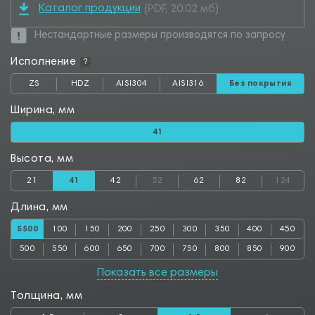
Каталог продукции
(PDF, 20.02 мб)
Нестандартные размеры производятся по запросу
Исполнение
?
ZS
HDZ
AISI304
AISI316
Без покрытия
Ширина, мм
41
Высота, мм
21
41
42
52
62
82
124
Длина, мм
5500
100
150
200
250
300
350
400
450
500
550
600
650
700
750
800
850
900
950
1000
1050
1100
1150
1200
1250
1300
1350
Показать все размеры
1400
1450
1500
1550
1600
1650
1700
1750
1800
Толщина, мм
1850
1900
1950
2000
2050
2100
2150
2200
2250